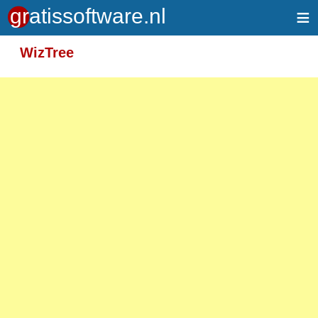
≡
Meer informatie over tekstopmaak
WizTree
Toegelaten HTML-tags: <em> <strong> <br>
<p>
Adressen van webpagina's en e-mailadressen
worden automatisch naar links omgezet.
Regels en paragrafen worden automatisch
gesplitst.