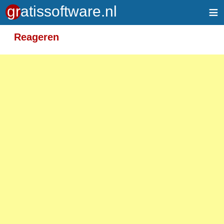
≡
Meer informatie over tekstopmaak
Reageren
Toegelaten HTML-tags: <em> <strong> <br>
<p>
Adressen van webpagina's en e-mailadressen
worden automatisch naar links omgezet.
Regels en paragrafen worden automatisch
gesplitst.