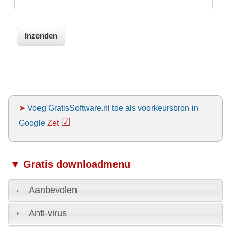
➤
Voeg GratisSoftware.nl toe als voorkeursbron in
☑
Google
Zet
▼ Gratis downloadmenu
Aanbevolen
Anti-virus