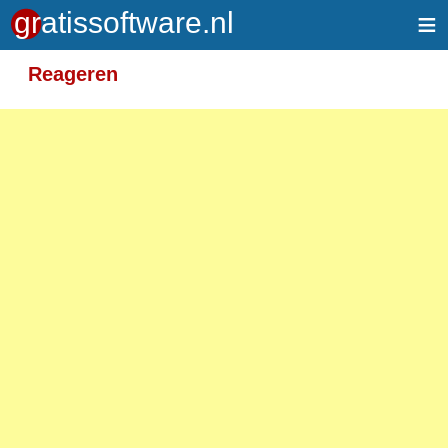
≡
Meer informatie over tekstopmaak
Reageren
Toegelaten HTML-tags: <em> <strong> <br>
<p>
Adressen van webpagina's en e-mailadressen
worden automatisch naar links omgezet.
Regels en paragrafen worden automatisch
gesplitst.