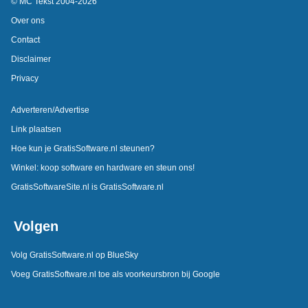
© MC Tekst 2004-2026
Over ons
Contact
Disclaimer
Privacy
Adverteren/Advertise
Link plaatsen
Hoe kun je GratisSoftware.nl steunen?
Winkel: koop software en hardware en steun ons!
GratisSoftwareSite.nl is GratisSoftware.nl
Volgen
Volg GratisSoftware.nl op BlueSky
Voeg GratisSoftware.nl toe als voorkeursbron bij Google