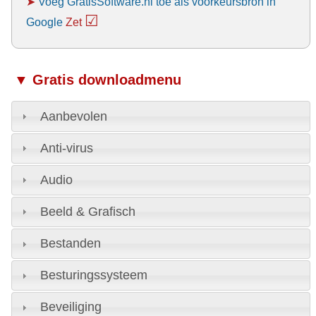
➤
Voeg GratisSoftware.nl toe als voorkeursbron in
☑
Google
Zet
▼ Gratis downloadmenu
Aanbevolen
Anti-virus
Audio
Beeld & Grafisch
Bestanden
Besturingssysteem
Beveiliging