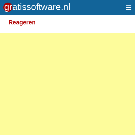
≡
Meer informatie over tekstopmaak
Reageren
Toegelaten HTML-tags: <em> <strong> <br>
<p>
Adressen van webpagina's en e-mailadressen
worden automatisch naar links omgezet.
Regels en paragrafen worden automatisch
gesplitst.