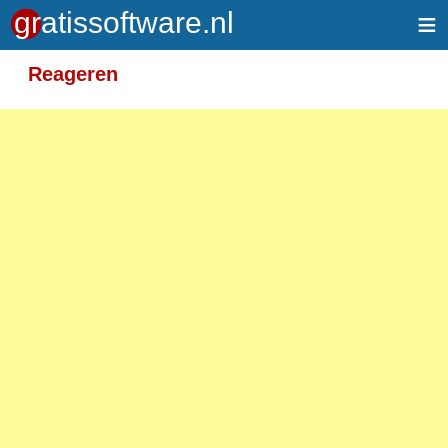
≡
Meer informatie over tekstopmaak
Reageren
Toegelaten HTML-tags: <em> <strong> <br>
<p>
Adressen van webpagina's en e-mailadressen
worden automatisch naar links omgezet.
Regels en paragrafen worden automatisch
gesplitst.