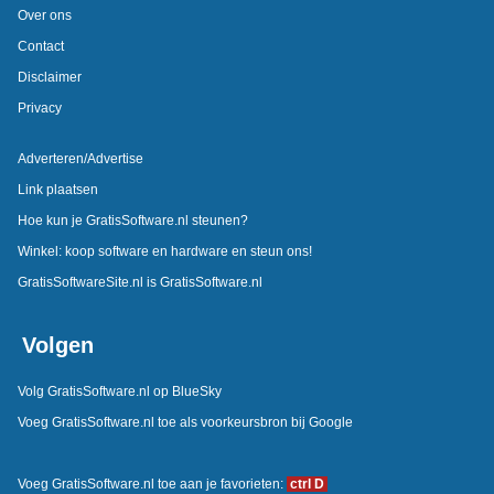
Over ons
Contact
Disclaimer
Privacy
Adverteren/Advertise
Link plaatsen
Hoe kun je GratisSoftware.nl steunen?
Winkel: koop software en hardware en steun ons!
GratisSoftwareSite.nl is GratisSoftware.nl
Volgen
Volg GratisSoftware.nl op BlueSky
Voeg GratisSoftware.nl toe als voorkeursbron bij Google
Voeg GratisSoftware.nl toe aan je favorieten:
ctrl D