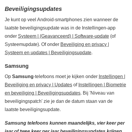
Beveiligingsupdates
Je kunt op veel Android-smartphones zien wanneer de
laatste beveiligingsupdate was in de Instellingen-app
onder
Systeem | (Geavanceerd) | Software-update
(of
Systeemupdate). Of onder
Beveiliging en privacy |
Systeem en updates | Beveiligingsupdate
.
Samsung
Op
Samsung
-telefoons moet je kijken onder
Instellingen |
Beveiliging en privacy | Updates
of
Instellingen
|
Biometrie
en beveiliging
|
Beveiligingsupdates
.
Bij 'Niveau van
beveiligingspatch' zie je dan de datum staan van de
laatste beveiligingsupdate.
Samsung telefoons kunnen maandelijks, vier keer per
jaar of twee keer per jaar beveiligingsupdates krijgen
.