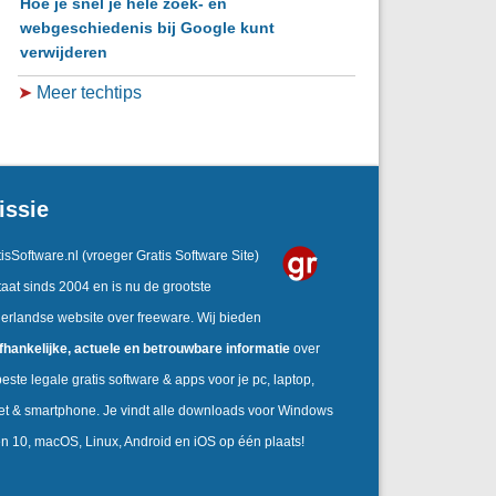
Hoe je snel je hele zoek- en
webgeschiedenis bij Google kunt
verwijderen
➤
Meer techtips
issie
isSoftware.nl
(vroeger Gratis Software Site)
aat sinds 2004 en is nu de grootste
erlandse website over freeware. Wij bieden
fhankelijke,
actuele en betrouwbare informatie
over
este legale gratis software & apps voor je pc, laptop,
let & smartphone. Je vindt alle downloads voor Windows
en 10, macOS, Linux, Android en iOS op één plaats!