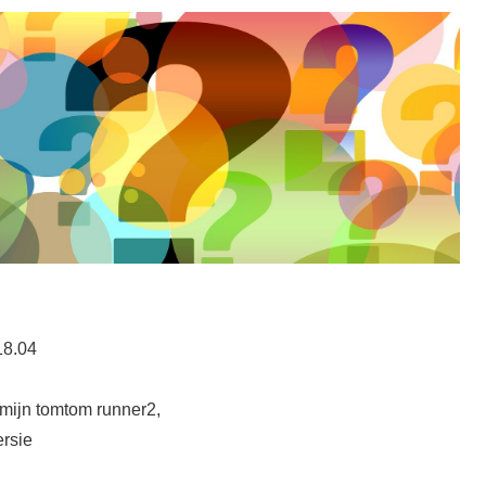
18.04
r mijn tomtom runner2,
ersie