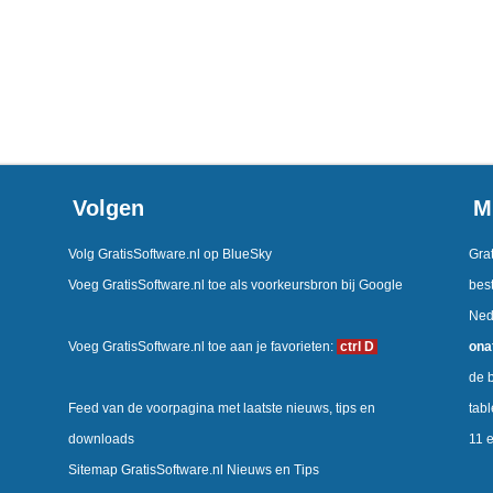
Volgen
M
Volg GratisSoftware.nl op BlueSky
Grat
Voeg GratisSoftware.nl toe als voorkeursbron bij Google
best
Ned
Voeg GratisSoftware.nl toe aan je favorieten:
ctrl D
ona
de b
Feed van de voorpagina met laatste nieuws, tips en
tab
downloads
11 
Sitemap GratisSoftware.nl Nieuws en Tips