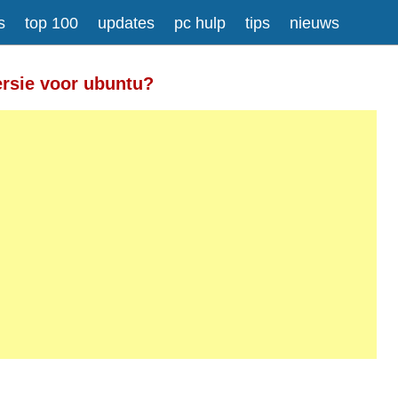
s
top 100
updates
pc hulp
tips
nieuws
Meer informatie over tekstopmaak
ersie voor ubuntu?
gesplitst.
ressen worden automatisch naar links omgezet.