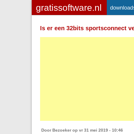
download
Toegelaten HTML-tags: <a> <em>
<strong> <br> <br /> <i> <b> <p>
Is er een 32bits sportsconnect v
Regels en alinea's worden automatisch 
Adressen van webpagina's en e-mailad
Door
Bezoeker
op vr 31 mei 2019 - 10:46