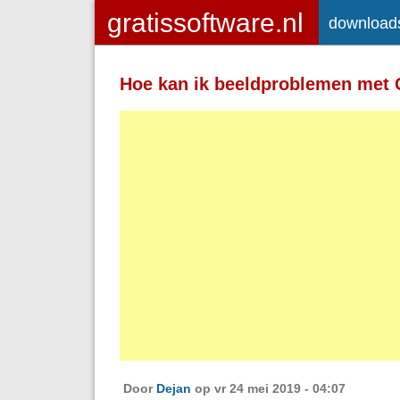
download
Toegelaten HTML-tags: <a> <em>
<strong> <br> <br /> <i> <b> <p>
Hoe kan ik beeldproblemen met 
Regels en alinea's worden automatisch 
Adressen van webpagina's en e-mailad
Door
Dejan
op vr 24 mei 2019 - 04:07