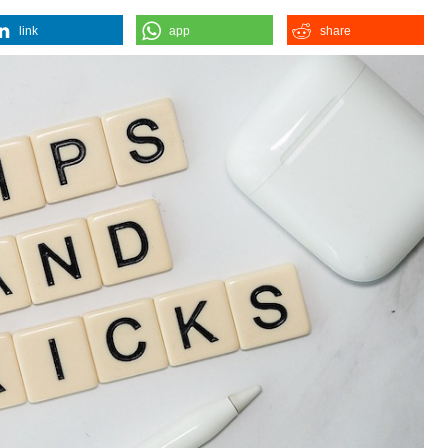
link
app
share