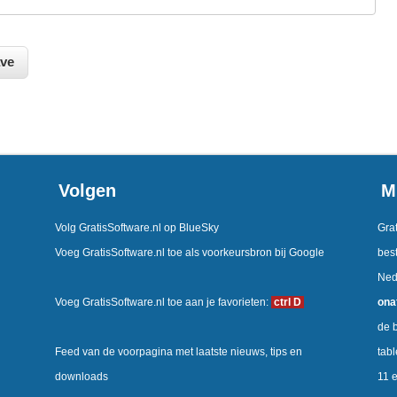
Volgen
M
Volg GratisSoftware.nl op BlueSky
Grat
Voeg GratisSoftware.nl toe als voorkeursbron bij Google
best
Ned
Voeg GratisSoftware.nl toe aan je favorieten:
ctrl D
ona
de b
Feed van de voorpagina met laatste nieuws, tips en
tab
downloads
11 