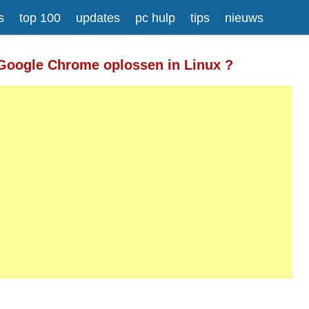
s
top 100
updates
pc hulp
tips
nieuws
Meer informatie over tekstopmaak
Google Chrome oplossen in Linux ?
gesplitst.
ressen worden automatisch naar links omgezet.