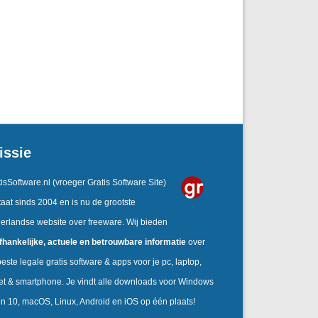
issie
isSoftware.nl
(vroeger Gratis Software Site)
aat sinds 2004 en is nu de grootste
erlandse website over freeware. Wij bieden
fhankelijke,
actuele en betrouwbare informatie
over
este legale gratis software & apps voor je pc, laptop,
let & smartphone. Je vindt alle downloads voor Windows
en 10, macOS, Linux, Android en iOS op één plaats!