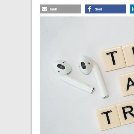
mail
deel