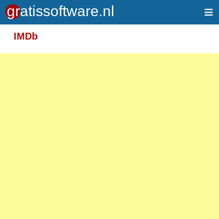
≡
Meer informatie over tekstopmaak
IMDb
Toegelaten HTML-tags: <em> <strong> <br>
<p>
Adressen van webpagina's en e-mailadressen
worden automatisch naar links omgezet.
Regels en paragrafen worden automatisch
gesplitst.