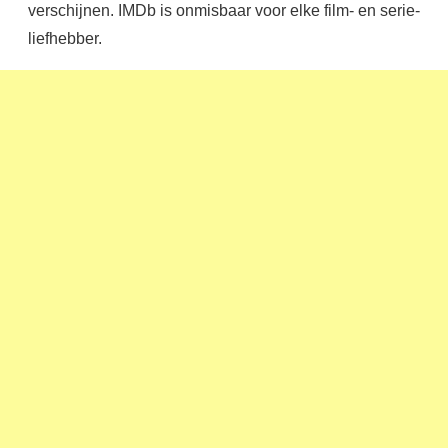
verschijnen. IMDb is onmisbaar voor elke film- en serie-
liefhebber.