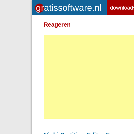
download
Toegelaten HTML-tags: <em> <st
Reageren
<br> <p>
Adressen van webpagina's en e-ma
Regels en paragrafen worden autom