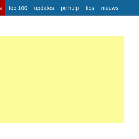
s
top 100
updates
pc hulp
tips
nieuws
rong>
Meer informatie over tekstopmaak
iladressen worden automatisch naar links omgezet.
atisch gesplitst.