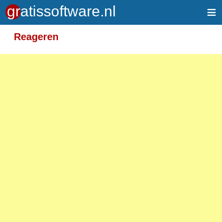
≡
Meer informatie over tekstopmaak
Reageren
Toegelaten HTML-tags: <em> <strong> <br>
<p>
Adressen van webpagina's en e-mailadressen
worden automatisch naar links omgezet.
Regels en paragrafen worden automatisch
gesplitst.