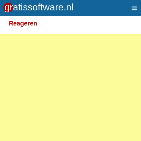
≡
Meer informatie over tekstopmaak
Reageren
Toegelaten HTML-tags: <em> <strong> <br>
<p>
Adressen van webpagina's en e-mailadressen
worden automatisch naar links omgezet.
Regels en paragrafen worden automatisch
gesplitst.