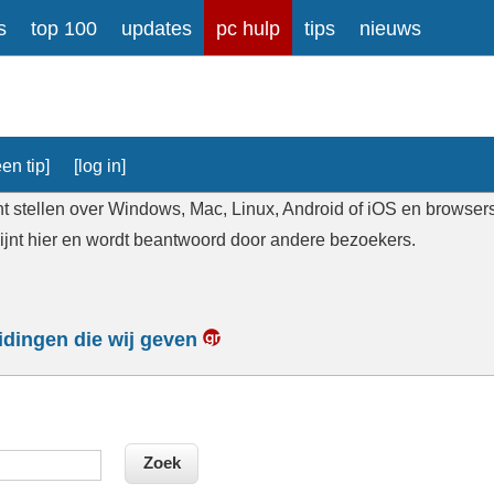
s
top 100
updates
pc hulp
tips
nieuws
en tip]
[log in]
t stellen over Windows, Mac, Linux, Android of iOS en browsers, 
hijnt hier en wordt beantwoord door andere bezoekers.
eidingen die wij geven