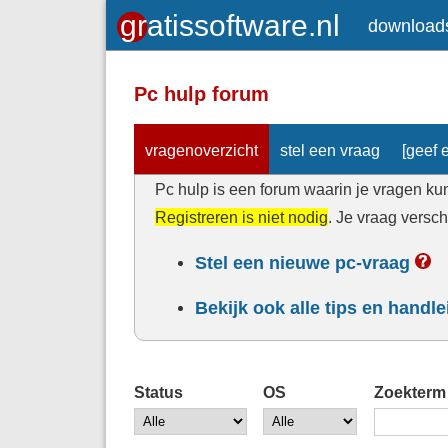
download
Pc hulp forum
vragenoverzicht
stel een vraag
[geef e
Pc hulp is een forum waarin je vragen kun
Registreren is niet nodig
. Je vraag versc
Stel een nieuwe pc-vraag
Bekijk ook alle tips en handl
Status
OS
Zoekterm