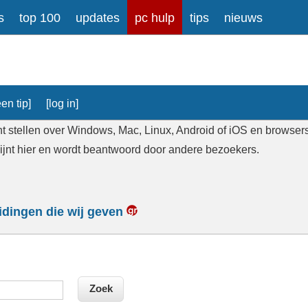
s
top 100
updates
pc hulp
tips
nieuws
en tip]
[log in]
t stellen over Windows, Mac, Linux, Android of iOS en browsers, 
hijnt hier en wordt beantwoord door andere bezoekers.
eidingen die wij geven