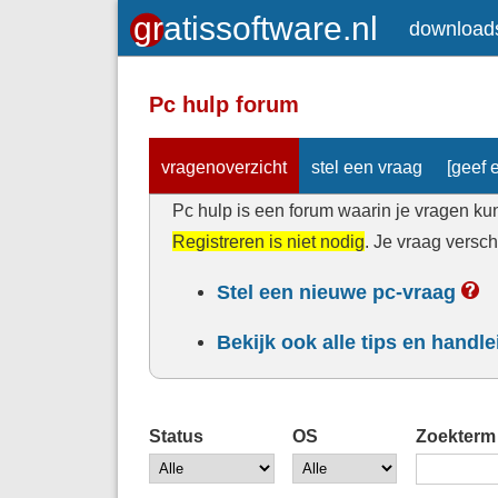
download
Pc hulp forum
vragenoverzicht
stel een vraag
[geef e
Pc hulp is een forum waarin je vragen kun
Registreren is niet nodig
. Je vraag versc
Stel een nieuwe pc-vraag
Bekijk ook alle tips en handl
Status
OS
Zoekterm