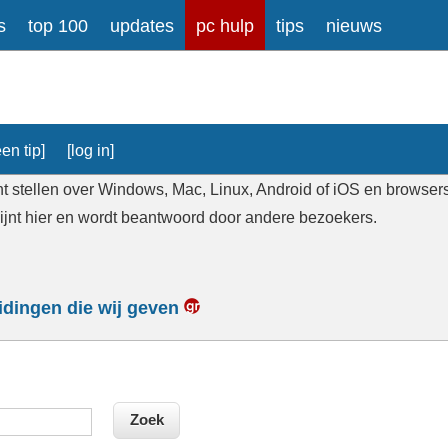
s
top 100
updates
pc hulp
tips
nieuws
en tip]
[log in]
t stellen over Windows, Mac, Linux, Android of iOS en browsers, 
hijnt hier en wordt beantwoord door andere bezoekers.
eidingen die wij geven