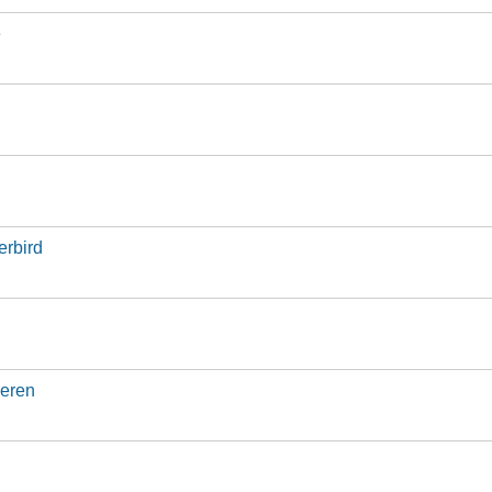
e
erbird
seren