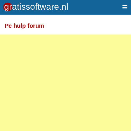
≡
Pc hulp forum