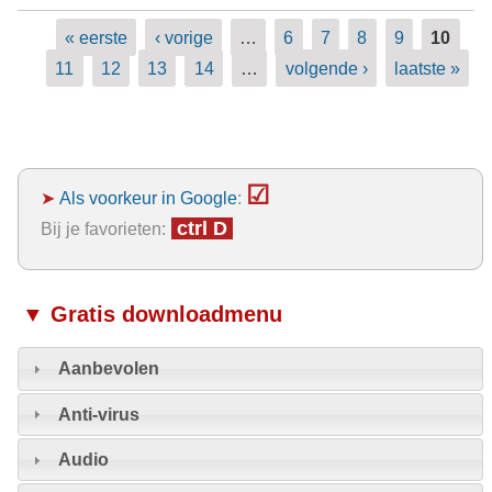
Pagina's
« eerste
‹ vorige
…
6
7
8
9
10
11
12
13
14
…
volgende ›
laatste »
☑
➤
Als voorkeur in Google
:
ctrl D
Bij je favorieten:
▼ Gratis downloadmenu
Aanbevolen
Anti-virus
Audio