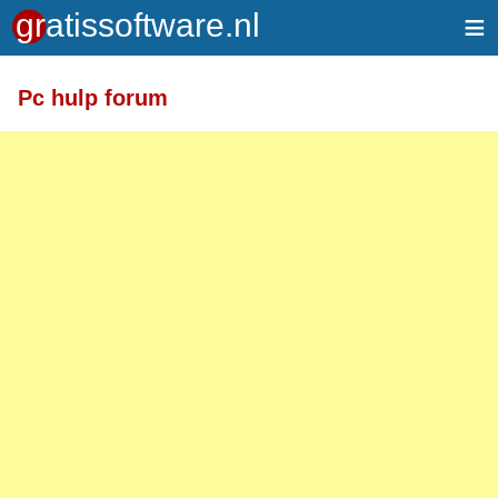
≡
Pc hulp forum