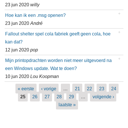
23 jun 2020
willy
Hoe kan ik een .msg openen?
23 jun 2020
André
Fallout shelter spel cola fabriek geeft geen cola, hoe
kan dat?
12 jun 2020
pop
Mijn printopdrachten worden niet meer uitgevoerd na
een Windows update. Wat te doen?
10 jun 2020
Lou Koopman
Pagina's
« eerste
‹ vorige
…
21
22
23
24
25
26
27
28
29
…
volgende ›
laatste »