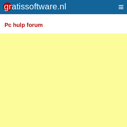
≡
Pc hulp forum