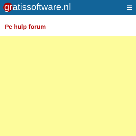
≡
Pc hulp forum