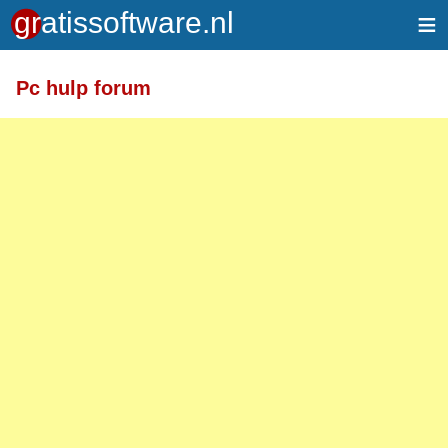
≡
Pc hulp forum