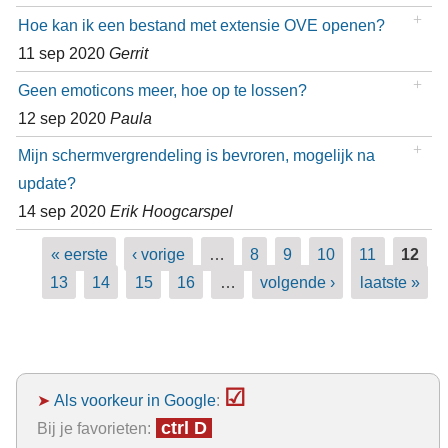
Hoe kan ik een bestand met extensie OVE openen?
11 sep 2020
Gerrit
Geen emoticons meer, hoe op te lossen?
12 sep 2020
Paula
Mijn schermvergrendeling is bevroren, mogelijk na
update?
14 sep 2020
Erik Hoogcarspel
Pagina's
« eerste
‹ vorige
…
8
9
10
11
12
13
14
15
16
…
volgende ›
laatste »
☑
➤
Als voorkeur in Google
:
ctrl D
Bij je favorieten: