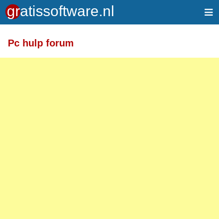
≡
Pc hulp forum