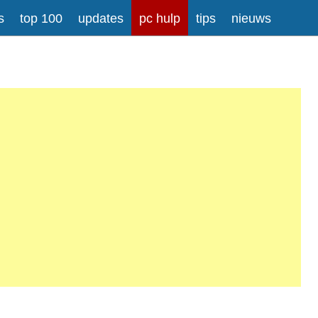
s
top 100
updates
pc hulp
tips
nieuws