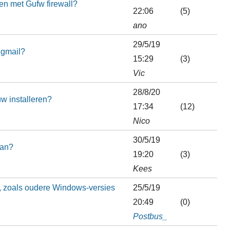
en met Gufw firewall?
22:06
(5)
ano
29/5/19
 gmail?
15:29
(3)
Vic
28/8/20
w installeren?
17:34
(12)
Nico
30/5/19
aan?
19:20
(3)
Kees
, zoals oudere Windows-versies
25/5/19
20:49
(0)
Postbus_