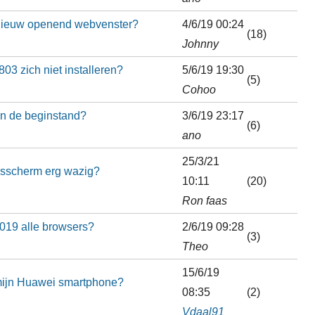
pnieuw openend webvenster?
4/6/19 00:24
(18)
Johnny
3 zich niet installeren?
5/6/19 19:30
(5)
Cohoo
in de beginstand?
3/6/19 23:17
(6)
ano
25/3/21
gsscherm erg wazig?
10:11
(20)
Ron faas
2019 alle browsers?
2/6/19 09:28
(3)
Theo
15/6/19
mijn Huawei smartphone?
08:35
(2)
Vdaal91