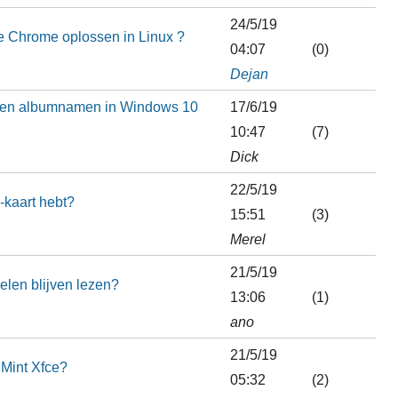
24/5/19
e Chrome oplossen in Linux ?
04:07
(0)
Dejan
ls en albumnamen in Windows 10
17/6/19
10:47
(7)
Dick
22/5/19
d-kaart hebt?
15:51
(3)
Merel
21/5/19
kelen blijven lezen?
13:06
(1)
ano
21/5/19
 Mint Xfce?
05:32
(2)