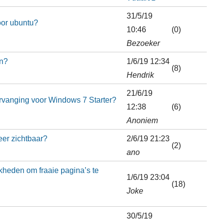
31/5/19
oor ubuntu?
10:46
(0)
Bezoeker
en?
1/6/19 12:34
(8)
Hendrik
21/6/19
rvanging voor Windows 7 Starter?
12:38
(6)
Anoniem
er zichtbaar?
2/6/19 21:23
(2)
ano
kheden om fraaie pagina’s te
1/6/19 23:04
(18)
Joke
30/5/19