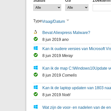
Status
OS
Zoekterm
Type
Vraag/Datum
Bevat Aliexpress Malware?
8 jun 2019
ano
Kan ik oudere versies van Microsoft Vi
8 jun 2019
Meray
Kan ik de map C:\Windows10Update vei
8 jun 2019
Cornelis
Kan ik de laptop updaten van 1803 na
8 jun 2019
Noël
Wat zijn de voor- en nadelen van de e