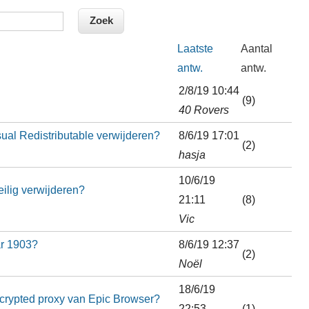
Laatste
Aantal
antw.
antw.
2/8/19 10:44
(9)
40 Rovers
sual Redistributable verwijderen?
8/6/19 17:01
(2)
hasja
10/6/19
lig verwijderen?
21:11
(8)
Vic
ar 1903?
8/6/19 12:37
(2)
Noël
18/6/19
ncrypted proxy van Epic Browser?
22:53
(1)