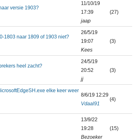
11/10/19
naar versie 1903?
17:39
(27)
jaap
26/5/19
-1803 naar 1809 of 1903 niet?
19:07
(3)
Kees
24/5/19
prekers heel zacht?
20:52
(3)
jj
crosoftEdgeSH.exe elke keer weer
8/6/19 12:29
(4)
Vdaal91
13/9/22
19:28
(15)
Bezoeker