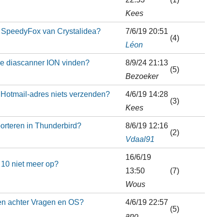
Kees
e SpeedyFox van Crystalidea?
7/6/19 20:51
(4)
Léon
de diascanner ION vinden?
8/9/24 21:13
(5)
Bezoeker
 Hotmail-adres niets verzenden?
4/6/19 14:28
(3)
Kees
orteren in Thunderbird?
8/6/19 12:16
(2)
Vdaal91
16/6/19
 10 niet meer op?
13:50
(7)
Wous
sen achter Vragen en OS?
4/6/19 22:57
(5)
ano