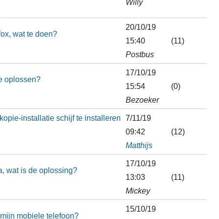
Willy
20/10/19
fox, wat te doen?
15:40
(11)
Postbus
17/10/19
e oplossen?
15:54
(0)
Bezoeker
ie-installatie schijf te installeren
7/11/19
09:42
(12)
Matthijs
17/10/19
, wat is de oplossing?
13:03
(11)
Mickey
15/10/19
ijn mobiele telefoon?