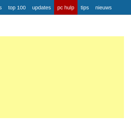
s
top 100
updates
pc hulp
tips
nieuws