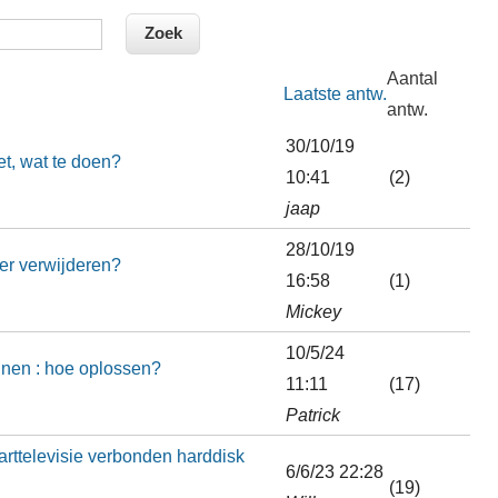
Aantal
Laatste antw.
antw.
30/10/19
et, wat te doen?
10:41
(2)
jaap
28/10/19
er verwijderen?
16:58
(1)
Mickey
10/5/24
ijnen : hoe oplossen?
11:11
(17)
Patrick
arttelevisie verbonden harddisk
6/6/23 22:28
(19)