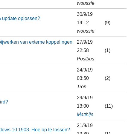
woussie
30/9/19
 update oplossen?
14:12
(9)
woussie
 bijwerken van externe koppelingen
27/9/19
22:58
(1)
Postbus
24/9/19
03:50
(2)
Tron
29/9/19
ird?
13:00
(11)
Matthijs
21/9/19
dows 10 1903. Hoe op te lossen?
19:39
(1)