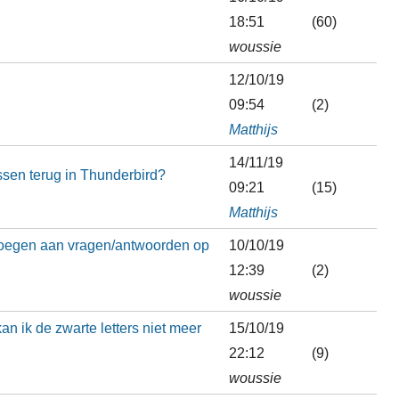
18:51
(60)
woussie
12/10/19
09:54
(2)
Matthijs
14/11/19
essen terug in Thunderbird?
09:21
(15)
Matthijs
 voegen aan vragen/antwoorden op
10/10/19
12:39
(2)
woussie
n ik de zwarte letters niet meer
15/10/19
22:12
(9)
woussie