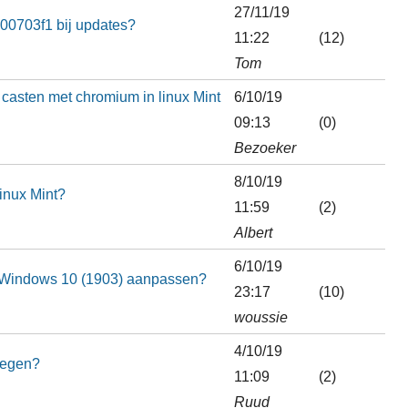
27/11/19
800703f1 bij updates?
11:22
(12)
Tom
casten met chromium in linux Mint
6/10/19
09:13
(0)
Bezoeker
8/10/19
inux Mint?
11:59
(2)
Albert
6/10/19
in Windows 10 (1903) aanpassen?
23:17
(10)
woussie
4/10/19
oegen?
11:09
(2)
Ruud