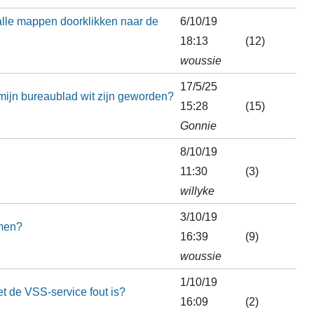
alle mappen doorklikken naar de
6/10/19
18:13
(12)
woussie
17/5/25
mijn bureaublad wit zijn geworden?
15:28
(15)
Gonnie
8/10/19
11:30
(3)
willyke
3/10/19
omen?
16:39
(9)
woussie
1/10/19
t de VSS-service fout is?
16:09
(2)