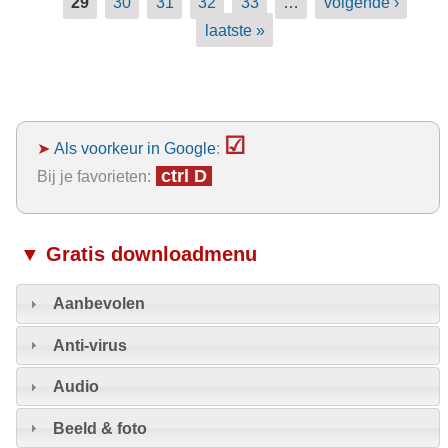
29
30
31
32
33
…
volgende ›
laatste »
☑
➤
Als voorkeur in Google
:
ctrl D
Bij je favorieten:
▼ Gratis downloadmenu
Aanbevolen
Anti-virus
Audio
Beeld & foto