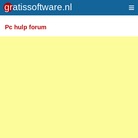
≡
Pc hulp forum