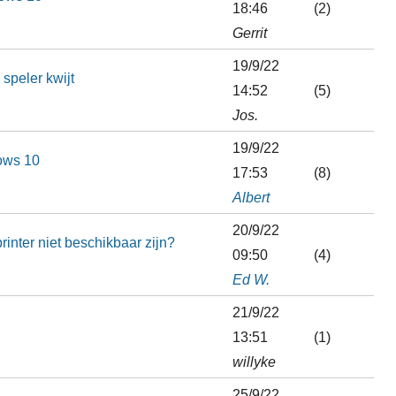
18:46
(2)
Gerrit
19/9/22
speler kwijt
14:52
(5)
Jos.
19/9/22
dows 10
17:53
(8)
Albert
20/9/22
nter niet beschikbaar zijn?
09:50
(4)
Ed W.
21/9/22
13:51
(1)
willyke
25/9/22