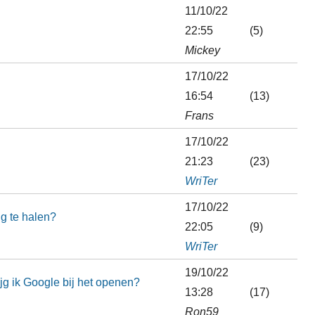
11/10/22
22:55
(5)
Mickey
17/10/22
16:54
(13)
Frans
17/10/22
21:23
(23)
WriTer
17/10/22
g te halen?
22:05
(9)
WriTer
19/10/22
jg ik Google bij het openen?
13:28
(17)
Ron59