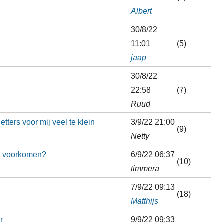
Albert
30/8/22
11:01
(5)
jaap
30/8/22
22:58
(7)
Ruud
tters voor mij veel te klein
3/9/22 21:00
(9)
Netty
at voorkomen?
6/9/22 06:37
(10)
timmera
7/9/22 09:13
(18)
Matthijs
r
9/9/22 09:33