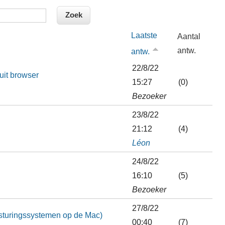
Laatste
Aantal
antw.
antw.
22/8/22
uit browser
15:27
(0)
Bezoeker
23/8/22
21:12
(4)
Léon
24/8/22
16:10
(5)
Bezoeker
27/8/22
sturingssystemen op de Mac)
00:40
(7)