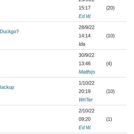
15:17
(20)
Ed W.
28/9/22
kDuckgo?
14:14
(10)
Ida
30/9/22
13:46
(4)
Matthijs
1/10/22
Backup
20:19
(10)
WriTer
2/10/22
09:20
(1)
Ed W.