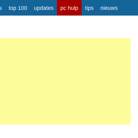
s
top 100
updates
pc hulp
tips
nieuws