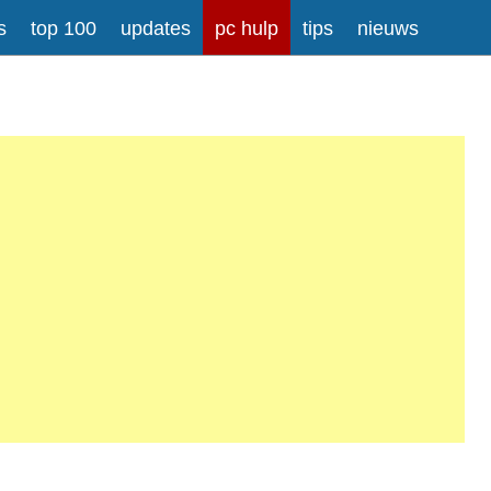
s
top 100
updates
pc hulp
tips
nieuws