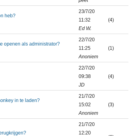
23/7/20
on heb?
11:32
(4)
Ed W.
22/7/20
e openen als administrator?
11:25
(1)
Anoniem
22/7/20
09:38
(4)
JD
21/7/20
onkey in te laden?
15:02
(3)
Anoniem
21/7/20
erugkrijgen?
12:20