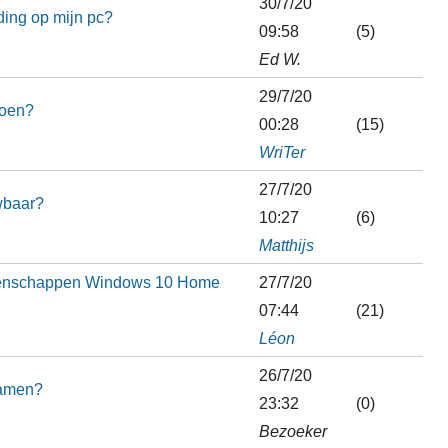
30/7/20
ding op mijn pc?
09:58
(5)
Ed W.
29/7/20
doen?
00:28
(15)
WriTer
27/7/20
uwbaar?
10:27
(6)
Matthijs
igenschappen Windows 10 Home
27/7/20
07:44
(21)
Léon
26/7/20
gamen?
23:32
(0)
Bezoeker