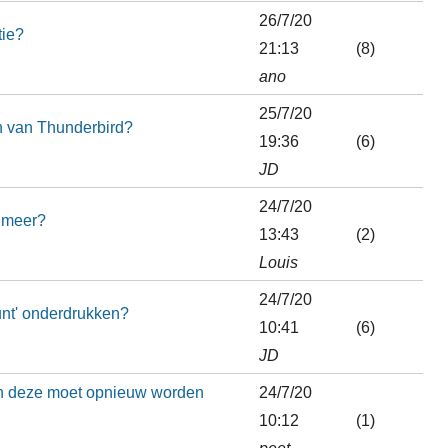
26/7/20
tie?
21:13
(8)
ano
25/7/20
n van Thunderbird?
19:36
(6)
JD
24/7/20
 meer?
13:43
(2)
Louis
24/7/20
unt' onderdrukken?
10:41
(6)
JD
en deze moet opnieuw worden
24/7/20
10:12
(1)
peet