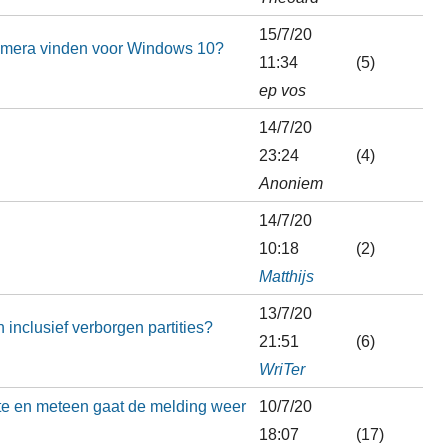
15/7/20
camera vinden voor Windows 10?
11:34
(5)
ep vos
14/7/20
23:24
(4)
Anoniem
14/7/20
10:18
(2)
Matthijs
13/7/20
 inclusief verborgen partities?
21:51
(6)
WriTer
ate en meteen gaat de melding weer
10/7/20
18:07
(17)