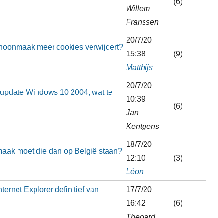
(6)
Willem
Franssen
20/7/20
choonmaak meer cookies verwijdert?
15:38
(9)
Matthijs
20/7/20
a update Windows 10 2004, wat te
10:39
(6)
Jan
Kentgens
18/7/20
 maak moet die dan op België staan?
12:10
(3)
Léon
rnet Explorer definitief van
17/7/20
16:42
(6)
Theoard