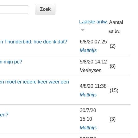
Laatste antw.
Aantal
antw.
n Thunderbird, hoe doe ik dat?
6/8/20 07:25
(2)
Matthijs
an mijn pc?
5/8/20 14:12
(8)
Verleysen
n moet er iedere keer weer een
4/8/20 11:38
(15)
Matthijs
30/7/20
den?
15:10
(3)
Matthijs