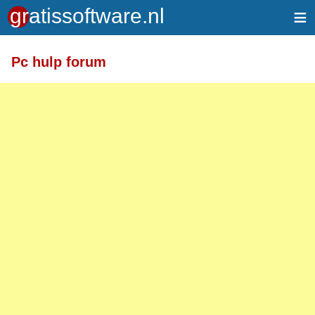
≡
Pc hulp forum