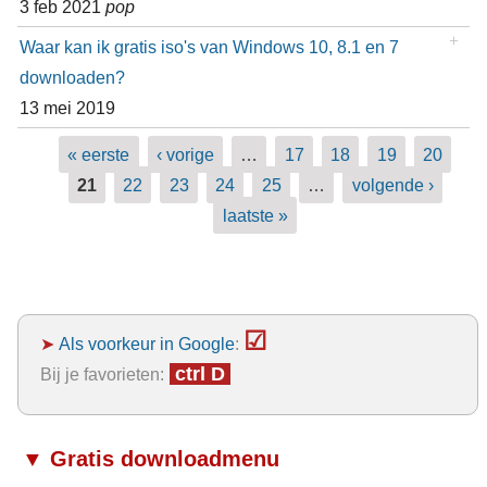
3 feb 2021
pop
Waar kan ik gratis iso's van Windows 10, 8.1 en 7
downloaden?
13 mei 2019
Pagina's
« eerste
‹ vorige
…
17
18
19
20
21
22
23
24
25
…
volgende ›
laatste »
☑
➤
Als voorkeur in Google
:
ctrl D
Bij je favorieten:
▼ Gratis downloadmenu