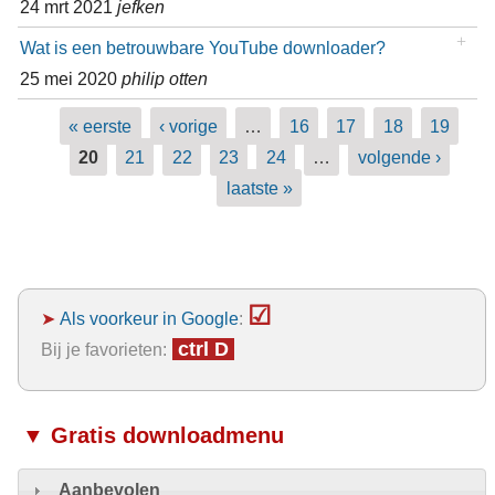
24 mrt 2021
jefken
Wat is een betrouwbare YouTube downloader?
25 mei 2020
philip otten
Pagina's
« eerste
‹ vorige
…
16
17
18
19
20
21
22
23
24
…
volgende ›
laatste »
☑
➤
Als voorkeur in Google
:
ctrl D
Bij je favorieten:
▼ Gratis downloadmenu
Aanbevolen