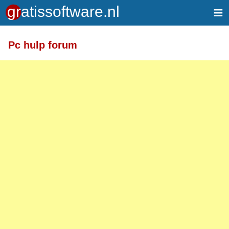
≡
Pc hulp forum