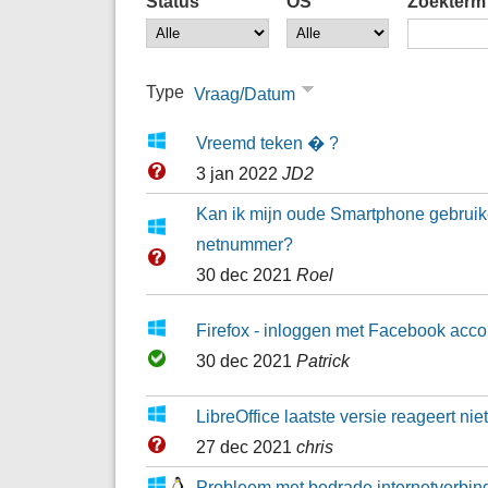
Status
OS
Zoekterm
Type
Vraag/Datum
Vreemd teken � ?
3 jan 2022
JD2
Kan ik mijn oude Smartphone gebruike
netnummer?
30 dec 2021
Roel
Firefox - inloggen met Facebook acco
30 dec 2021
Patrick
LibreOffice laatste versie reageert niet
27 dec 2021
chris
Probleem met bedrade internetverbindi