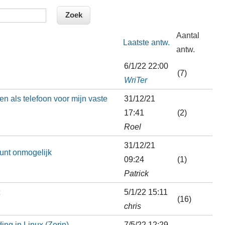
Aantal
Laatste antw.
antw.
6/1/22 22:00
(7)
WriTer
n als telefoon voor mijn vaste
31/12/21
17:41
(2)
Roel
31/12/21
unt onmogelijk
09:24
(1)
Patrick
5/1/22 15:11
(16)
chris
ng in Linux (Zorin)
7/5/22 12:29