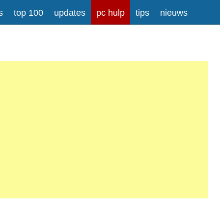
s
top 100
updates
pc hulp
tips
nieuws