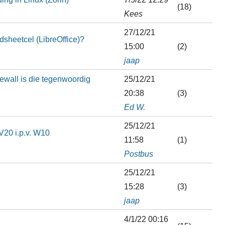
(18)
Kees
27/12/21
dsheetcel (LibreOffice)?
15:00
(2)
jaap
ewall is die tegenwoordig
25/12/21
20:38
(3)
Ed W.
25/12/21
V20 i.p.v. W10
11:58
(1)
Postbus
25/12/21
15:28
(3)
jaap
4/1/22 00:16