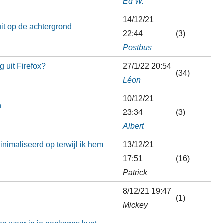
Ed W.
14/12/21
it op de achtergrond
22:44
(3)
Postbus
g uit Firefox?
27/1/22 20:54
(34)
Léon
10/12/21
n
23:34
(3)
Albert
minimaliseerd op terwijl ik hem
13/12/21
17:51
(16)
Patrick
8/12/21 19:47
(1)
Mickey
en waar je je packages kunt