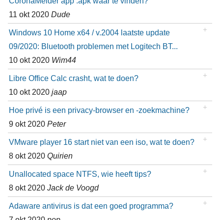
CoronaMelder app .apk waar te vinden?
11 okt 2020
Dude
Windows 10 Home x64 / v.2004 laatste update
09/2020: Bluetooth problemen met Logitech BT...
10 okt 2020
Wim44
Libre Office Calc crasht, wat te doen?
10 okt 2020
jaap
Hoe privé is een privacy-browser en -zoekmachine?
9 okt 2020
Peter
VMware player 16 start niet van een iso, wat te doen?
8 okt 2020
Quirien
Unallocated space NTFS, wie heeft tips?
8 okt 2020
Jack de Voogd
Adaware antivirus is dat een goed programma?
7 okt 2020
pop