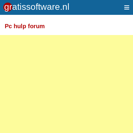
≡
Pc hulp forum