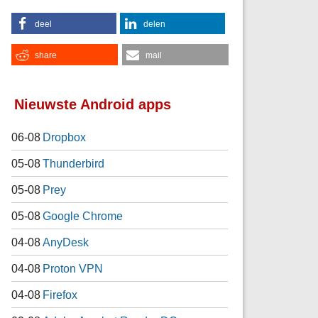
deel
delen
share
mail
Nieuwste Android apps
06-08
Dropbox
05-08
Thunderbird
05-08
Prey
05-08
Google Chrome
04-08
AnyDesk
04-08
Proton VPN
04-08
Firefox