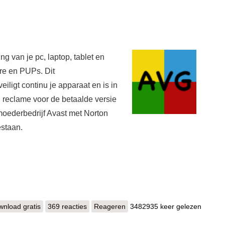
g van je pc, laptop, tablet en
re en PUPs. Dit
eiligt continu je apparaat en is in
l reclame voor de betaalde versie
 moederbedrijf Avast met Norton
estaan.
nload gratis
AVG Anti-Virus Free
369 reacties
Reageren
3482935 keer gelezen