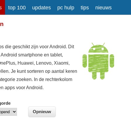
s
top 100
updates
pc hulp
tips
nieuws
en
s die geschikt zijn voor Android. Dit
e Android smartphone en tablet,
nePlus, Huawei, Lenovo, Xiaomi,
len. Je kunt sorteren op aantal keren
ategorie
zoeken. In de rechterkolom
en apps voor Android.
gorde