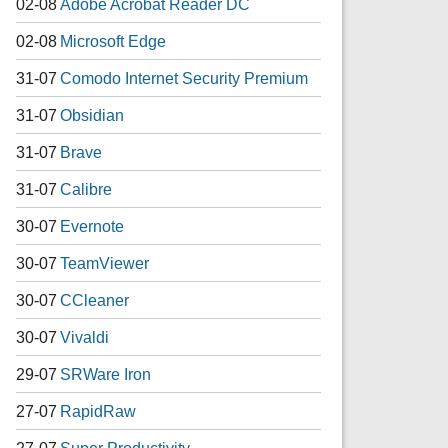
02-08
Adobe Acrobat Reader DC
02-08
Microsoft Edge
31-07
Comodo Internet Security Premium
31-07
Obsidian
31-07
Brave
31-07
Calibre
30-07
Evernote
30-07
TeamViewer
30-07
CCleaner
30-07
Vivaldi
29-07
SRWare Iron
27-07
RapidRaw
27-07
Super Productivity