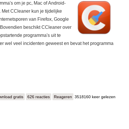
mma's om je pc, Mac of Android-
 Met CCleaner kun je tijdelijke
nternetsporen van Firefox, Google
 Bovendien beschikt CCleaner over
opstartende programma's uit te
 er wel veel incidenten geweest en bevat het programma
nload gratis
CCleaner
626 reacties
Reageren
3518160 keer gelezen