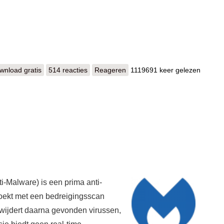
wnload gratis
Avast Free Antivirus
514 reacties
Reageren
1119691 keer gelezen
-Malware) is een prima anti-
ekt met een bedreigingsscan
rwijdert daarna gevonden virussen,
ie biedt geen real-time