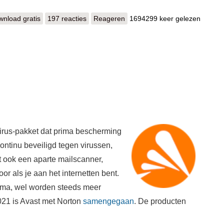
nload gratis
VLC media player
197 reacties
Reageren
1694299 keer gelezen
virus-pakket dat prima bescherming
continu beveiligd tegen virussen,
t ook een aparte mailscanner,
or als je aan het internetten bent.
amma, wel worden steeds meer
21 is Avast met Norton
samengegaan
. De producten