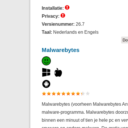
Installatie:
Privacy:
Versienummer:
26.7
Taal:
Nederlands en Engels
Do
Malwarebytes
Malwarebytes (voorheen Malwarebytes Anti
malware-programma. Malwarebytes doorzo
binnen een minuut of tien je hele pc en ve
spyware en andere malware. De gratis vers